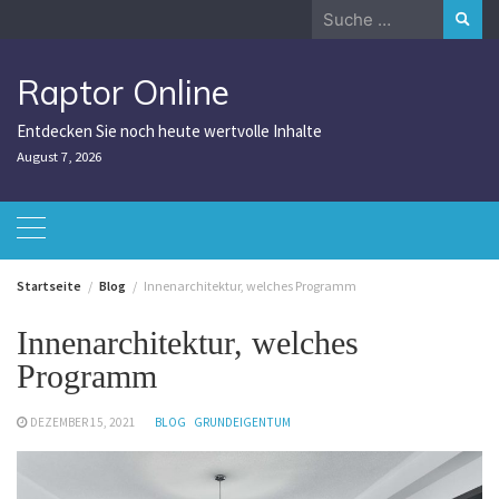
Zum
Suche
Inhalt
nach:
springen
Raptor Online
Entdecken Sie noch heute wertvolle Inhalte
August 7, 2026
Startseite
Blog
Innenarchitektur, welches Programm
Innenarchitektur, welches
Programm
DEZEMBER 15, 2021
BLOG
GRUNDEIGENTUM