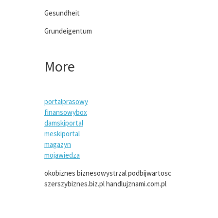
Gesundheit
Grundeigentum
More
portalprasowy
finansowybox
damskiportal
meskiportal
magazyn
mojawiedza
okobiznes
biznesowystrzal
podbijwartosc
szerszybiznes.biz.pl
handlujznami.com.pl