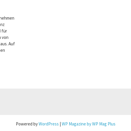
ernehmen
enz
 für
n von
aus. Auf
nen
Powered by
WordPress
|
WP Magazine by WP Mag Plus