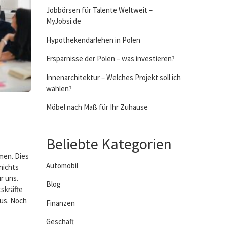
Jobbörsen für Talente Weltweit –
MyJobsi.de
Hypothekendarlehen in Polen
Ersparnisse der Polen – was investieren?
Innenarchitektur – Welches Projekt soll ich
wählen?
Möbel nach Maß für Ihr Zuhause
Beliebte Kategorien
men. Dies
Automobil
nichts
r uns.
Blog
tskräfte
aus. Noch
Finanzen
Geschäft